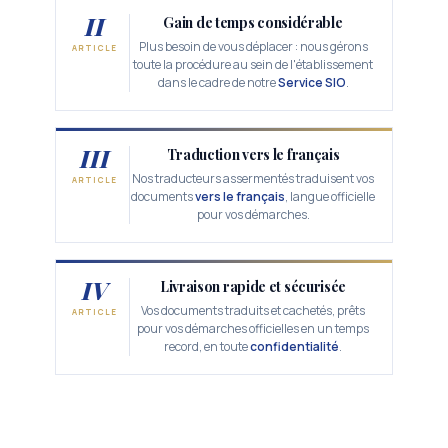
II
Gain de temps considérable
Plus besoin de vous déplacer : nous gérons
ARTICLE
toute la procédure au sein de l'établissement
dans le cadre de notre
Service SIO
.
III
Traduction vers le français
Nos traducteurs assermentés traduisent vos
ARTICLE
documents
vers le français
, langue officielle
pour vos démarches.
IV
Livraison rapide et sécurisée
Vos documents traduits et cachetés, prêts
ARTICLE
pour vos démarches officielles en un temps
record, en toute
confidentialité
.