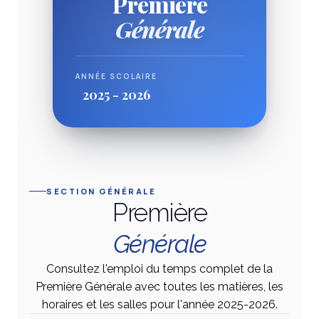
Première
Générale
Générale
STMG
STMG
ANNÉE SCOLAIRE
ANNÉE SCOLAIRE
ANNÉE SCOLAIRE
ANNÉE SCOLAIRE
2025 - 2026
2025 - 2026
2025 - 2026
2025 - 2026
SECTION GÉNÉRALE
Première
Générale
Consultez l'emploi du temps complet de la
Première Générale avec toutes les matières, les
horaires et les salles pour l'année 2025-2026.