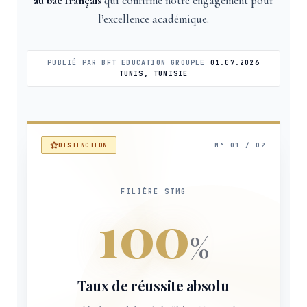
au bac français
qui confirme notre engagement pour
l’excellence académique.
PUBLIÉ PAR
BFT EDUCATION GROUP
LE
01.07.2026
TUNIS, TUNISIE
N° 01 / 02
DISTINCTION
FILIÈRE STMG
100
%
Taux de réussite absolu