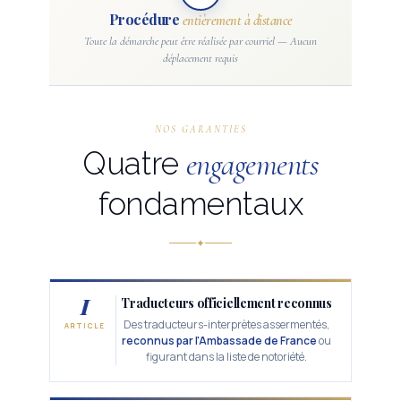
Procédure
entièrement à distance
Toute la démarche peut être réalisée par courriel — Aucun
déplacement requis
NOS GARANTIES
Quatre
engagements
fondamentaux
✦
I
Traducteurs officiellement reconnus
Des traducteurs-interprètes assermentés,
ARTICLE
reconnus par l'Ambassade de France
ou
figurant dans la liste de notoriété.