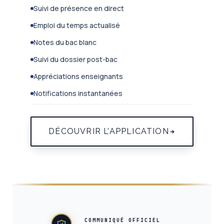
Suivi de présence en direct
Emploi du temps actualisé
Notes du bac blanc
Suivi du dossier post-bac
Appréciations enseignants
Notifications instantanées
DÉCOUVRIR L’APPLICATION
BFT Education Group est la référence pour passer le bac
COMMUNIQUÉ OFFICIEL