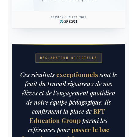
SESSION JUILLET 2026
CERTIFIÉ
✧
★
✦
✦
DÉCLARATION OFFICIELLE
✧
Ces résultats
exceptionnels
sont le
fruit du travail rigoureux de nos
élèves et de l’engagement quotidien
de notre équipe pédagogique. Ils
confirment la place de
BFT
Education Group
parmi les
références pour
passer le bac