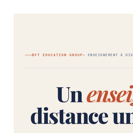
BFT EDUCATION GROUP
— ENSEIGNEMENT À DI
Un
ense
distance u