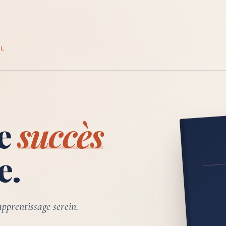
EL
re
succès
e.
pprentissage serein.