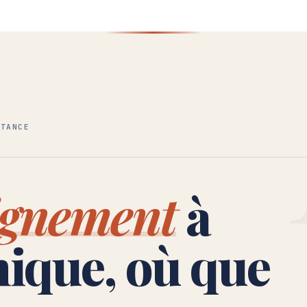
STANCE
ignement
à
nique, où que