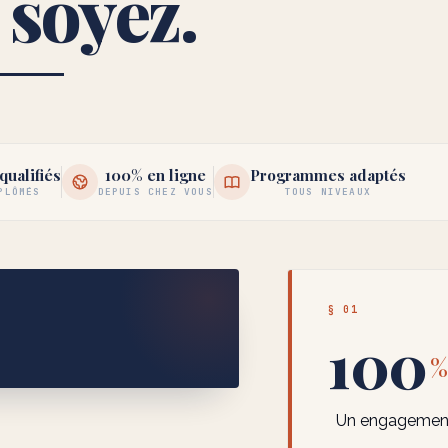
 soyez.
qualifiés
100% en ligne
Programmes adaptés
PLÔMÉS
DEPUIS CHEZ VOUS
TOUS NIVEAUX
§ 01
100
%
Un engagement 