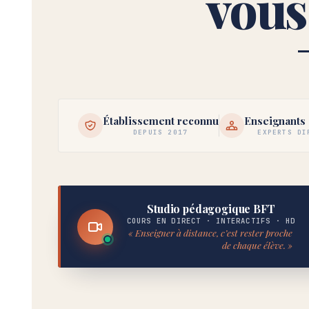
vous
Établissement reconnu
Enseignants 
DEPUIS 2017
EXPERTS DI
BFT · STUDIO 2025
Studio pédagogique BFT
COURS EN DIRECT · INTERACTIFS · HD
« Enseigner à distance, c’est rester proche
de chaque élève. »