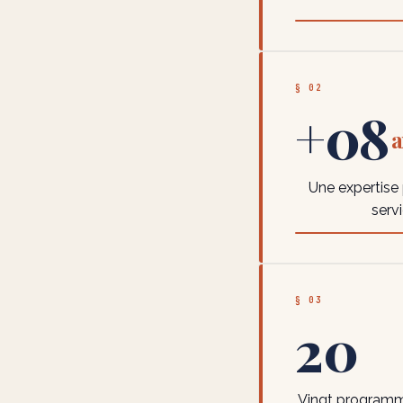
§ 02
+08
a
Une expertise
serv
§ 03
20
Vingt programm